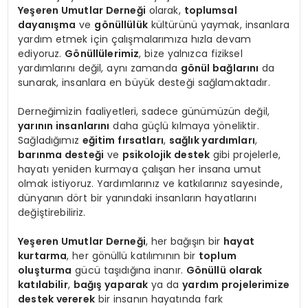
Yeşeren Umutlar Derneği
olarak,
toplumsal
dayanışma
ve
gönüllülük
kültürünü yaymak, insanlara
yardım etmek için çalışmalarımıza hızla devam
ediyoruz.
Gönüllülerimiz
, bize yalnızca fiziksel
yardımlarını değil, aynı zamanda
gönül bağlarını
da
sunarak, insanlara en büyük desteği sağlamaktadır.
Derneğimizin faaliyetleri, sadece günümüzün değil,
yarının insanlarını
daha güçlü kılmaya yöneliktir.
Sağladığımız
eğitim fırsatları
,
sağlık yardımları
,
barınma desteği
ve
psikolojik destek
gibi projelerle,
hayatı yeniden kurmaya çalışan her insana umut
olmak istiyoruz. Yardımlarınız ve katkılarınız sayesinde,
dünyanın dört bir yanındaki insanların hayatlarını
değiştirebiliriz.
Yeşeren Umutlar Derneği
, her bağışın bir
hayat
kurtarma
, her gönüllü katılımının bir
toplum
oluşturma
gücü taşıdığına inanır.
Gönüllü olarak
katılabilir
,
bağış yaparak
ya da
yardım projelerimize
destek vererek
bir insanın hayatında fark