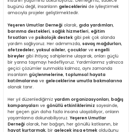
insanın yaşamına dokunuyoruz. Derneğimiz, sadece
bugünü değil, insanların
geleceklerini
de iyileştirmek
amacıyla projeler geliştirmektedir.
Yeşeren Umutlar Derneği
olarak,
gıda yardımları
,
barınma destekleri
,
sağlık hizmetleri
,
eğitim
fırsatları
ve
psikolojik destek
gibi pek çok alanda
yardım sağlıyoruz. Her adımımızda,
savaş mağdurları
,
afetzedeler
,
yoksul aileler
,
çocuklar
ve
engelli
bireyler
gibi ihtiyaç sahiplerine ulaşarak, onları güçlü
bir yarına taşımayı hedefliyoruz. Yardımlarımız yalnızca
geçici çözümler sunmakla kalmaz, aynı zamanda
insanların
güçlenmelerine
,
toplumsal hayata
katılmalarına
ve
geleceklerine umutla bakmalarına
olanak tanır.
Her yıl düzenlediğimiz
yardım organizasyonları
,
bağış
kampanyaları
ve
gönüllü etkinliklerimiz
sayesinde,
her geçen gün daha fazla insana ulaşabiliyor, onların
yaşamlarına dokunabiliyoruz.
Yeşeren Umutlar
Derneği
olarak, her bağışın, her gönüllü katkısının, bir
hayat kurtarmak
, bir
gelecek inşa etmek
olduğunu