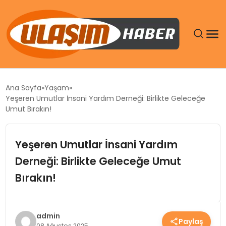
GÜNDEM
Ana Sayfa
Yaşam
Yeşeren Umutlar İnsani Yardım Derneği: Birlikte Geleceğe
SIYASET
Umut Bırakın!
DÜNYA
Yeşeren Umutlar İnsani Yardım
Derneği: Birlikte Geleceğe Umut
EKONOMI
Bırakın!
SPOR
TEKNOLOJI
admin
Paylaş
08 Ağustos 2025