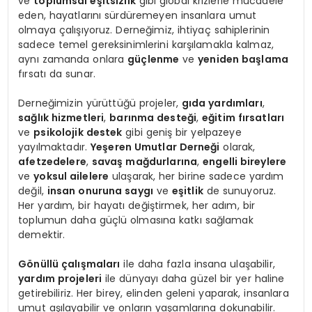
ve
toplumsal eşitsizlik
gibi global krizlerle mücadele
eden, hayatlarını sürdüremeyen insanlara umut
olmaya çalışıyoruz. Derneğimiz, ihtiyaç sahiplerinin
sadece temel gereksinimlerini karşılamakla kalmaz,
aynı zamanda onlara
güçlenme
ve
yeniden başlama
fırsatı da sunar.
Derneğimizin yürüttüğü projeler,
gıda yardımları
,
sağlık hizmetleri
,
barınma desteği
,
eğitim fırsatları
ve
psikolojik destek
gibi geniş bir yelpazeye
yayılmaktadır.
Yeşeren Umutlar Derneği
olarak,
afetzedelere
,
savaş mağdurlarına
,
engelli bireylere
ve
yoksul ailelere
ulaşarak, her birine sadece yardım
değil,
insan onuruna saygı
ve
eşitlik
de sunuyoruz.
Her yardım, bir hayatı değiştirmek, her adım, bir
toplumun daha güçlü olmasına katkı sağlamak
demektir.
Gönüllü çalışmaları
ile daha fazla insana ulaşabilir,
yardım projeleri
ile dünyayı daha güzel bir yer haline
getirebiliriz. Her birey, elinden geleni yaparak, insanlara
umut aşılayabilir ve onların yaşamlarına dokunabilir.