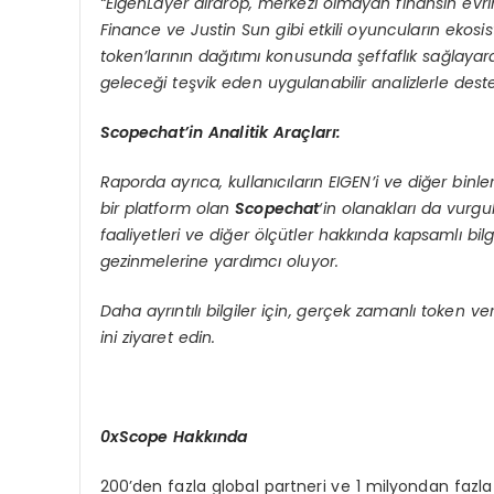
“EigenLayer airdrop, merkezi olmayan finansın evri
Finance ve Justin Sun gibi etkili oyuncuların ekosi
token’larının dağıtımı konusunda şeffaflık sağlay
geleceği teşvik eden uygulanabilir analizlerle des
Scopechat’in Analitik Araçları:
Raporda ayrıca, kullanıcıların EIGEN’i ve diğer binle
bir platform olan
Scopechat
‘in olanakları da vurg
faaliyetleri ve diğer ölçütler hakkında kapsamlı bilgi
gezinmelerine yardımcı oluyor.
Daha ayrıntılı bilgiler için, gerçek zamanlı token v
ini ziyaret edin.
0xScope Hakkında
200’den fazla global partneri ve 1 milyondan fazla k