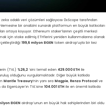
zeka odaklı veri çözümleri sağlayıcısı 0xScope tarafından
nlemesine bir analizini sunarak platformun en büyük katkıcıları
ları ortaya koyuyor. Ethereum staker’larının çeşitli merkezi
k için stake edilmiş ETH’lerini yeniden kullanmalarına olanak
çekleştirdiği
199,6 milyon EIGEN
token airdrop’uyla bir kez
ğerin (TVL)
%26,2
‘sini temsil eden
429.000 ETH
ile
kuruluş olduğunu vurgulamaktadır. Diğer büyük katkıda
en
Mantle Treasury
‘nin yanı sıra
Magpie
,
Renzo Protocol
ve
n
da EigenLayer’ın TVL’sine
104.001 ETH
ile en önemli katkıda
milyon EIGEN
airdrop’unun en büyük hak sahiplerinden biri oldu