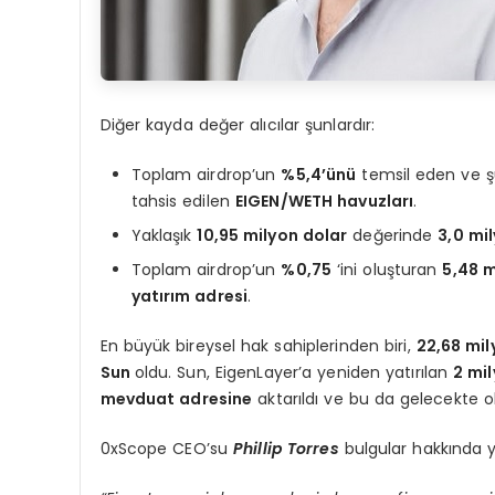
Diğer kayda değer alıcılar şunlardır:
Toplam airdrop’un
%5,4’ünü
temsil eden ve 
tahsis edilen
EIGEN/WETH havuzları
.
Yaklaşık
10,95 milyon dolar
değerinde
3,0 mi
Toplam airdrop’un
%0,75
‘ini oluşturan
5,48 m
yatırım adresi
.
En büyük bireysel hak sahiplerinden biri,
22,68 mil
Sun
oldu. Sun, EigenLayer’a yeniden yatırılan
2 mi
mevduat adresine
aktarıldı ve bu da gelecekte olası
0xScope CEO’su
Phillip Torres
bulgular hakkında 