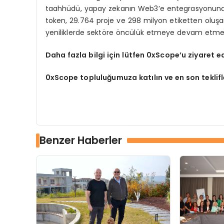
taahhüdü, yapay zekanın Web3’e entegrasyonuna 
token, 29.764 proje ve 298 milyon etiketten oluş
yeniliklerde sektöre öncülük etmeye devam etmek
Daha fazla bilgi için lütfen 0xScope’u ziyaret ed
0xScope topluluğumuza katılın ve en son teklif
Benzer Haberler