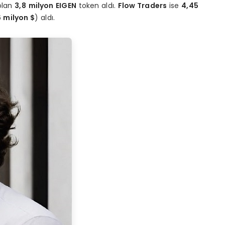
olan
3,8
milyon
EIGEN
token aldı.
Flow Traders
ise
4,45
 milyon $
) aldı.