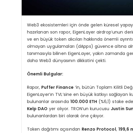
Web3 ekosistemleri için önde gelen küresel yapay 
hazırlanan son rapor, EigenLayer airdrop’unun deri
ve en büyük token alıcıları hakkında önemli ayrıntı
olmayan uygulamaları (dApps) güvence altına alma
tanımasıyla bilinen EigenLayer, yakın zamanda ger
daha Web3 dünyasının dikkatini çekti.
Önemli Bulgular:
Rapor,
Puffer Finance
‘in, bütün Toplam Kilitli De
EigenLayer’ın TVL’sine en büyük katkıyı sağlayan 
bulunanlar arasında
100.000 ETH
(%6,1) stake ed
Kelp DAO
yer alıyor. TRON’un kurucusu
Justin Su
bulunanlardan biri olarak öne çıkıyor.
Token dağıtımı açısından
Renzo Protocol
,
199,6 