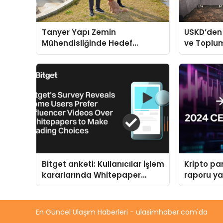
Tanyer Yapı Zemin
USKD’den
Mühendisliğinde Hedef
ve Toplum
Büyüttü
Bitget anketi: Kullanıcılar işlem
Kripto pa
kararlarında Whitepaper
raporu ya
yerine Influencer içeriklerini
tercih ediyor
En Güncel Ulaşım Haberleri - ulasimhaber.com'da