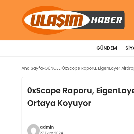
GÜNDEM
SIY
Ana Sayfa
GÜNCEL
0xScope Raporu, EigenLayer Airdrop
0xScope Raporu, EigenLayer
Ortaya Koyuyor
admin
27 Ekim 2024