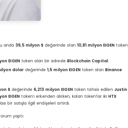
şu anda
39,5 milyon $
değerinde olan
10,81 milyon EIGEN
token
lyon EIGEN
token alan bir adresle
Blockchain Capital
.
ilyon dolar
değerinde
1,5 milyon EIGEN
token alan
Binance
yon $
değerinde
6,213
milyon
EIGEN
token tahsis edilen
Justin
lyon EIGEN
token’ı erkenden alırken, kalan token’lar iki
HTX
 bir satışla ilgili endişeleri artırdı.
yorum yaptı: