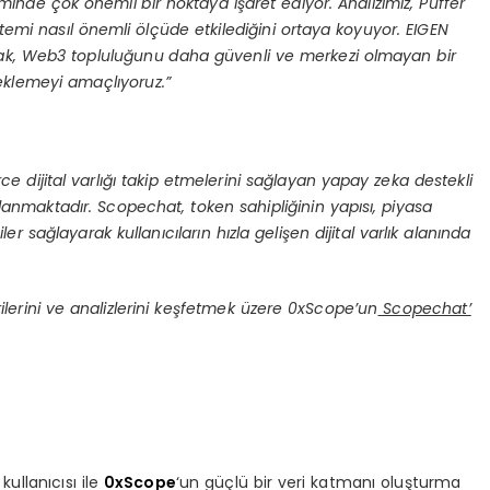
minde çok önemli bir noktaya işaret ediyor.
Analizimiz, Puffer
stemi nasıl önemli ölçüde etkilediğini ortaya koyuyor.
EIGEN
arak, Web3 topluluğunu daha güvenli ve merkezi olmayan bir
teklemeyi amaçlıyoruz.”
rce dijital varlığı takip etmelerini sağlayan yapay zeka destekli
ulanmaktadır. Scopechat, token sahipliğinin yapısı, piyasa
ler sağlayarak kullanıcıların hızla gelişen dijital varlık alanında
erilerini ve analizlerini keşfetmek üzere 0xScope’un
Scopechat’
ullanıcısı ile
0xScope
‘un güçlü bir veri katmanı oluşturma