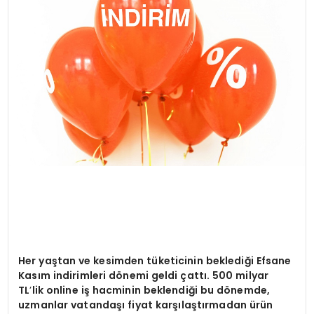
SAĞLIK
YAŞAM
Her ya
ştan ve kesimden tüketicinin beklediğ
i Efsane
Kas
ım indirimleri d
ö
nemi geldi ç
att
ı. 500 milyar
TL
’
lik online i
ş hacminin beklendiği bu d
ö
nemde,
uzmanlar vatandaşı fiyat karşılaştırmadan ürün