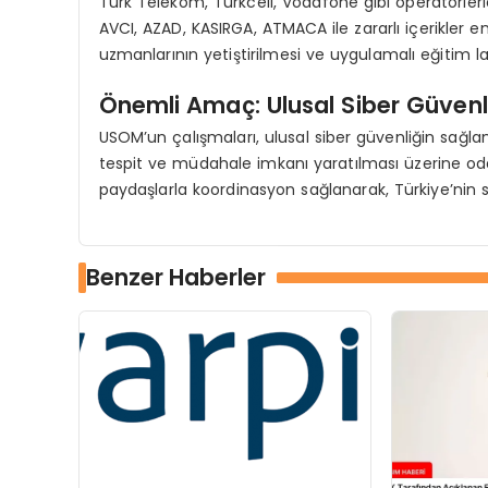
Türk Telekom, Turkcell, Vodafone gibi operatörlerle 
AVCI, AZAD, KASIRGA, ATMACA ile zararlı içerikler en
uzmanlarının yetiştirilmesi ve uygulamalı eğitim la
Önemli Amaç: Ulusal Siber Güvenl
USOM’un çalışmaları, ulusal siber güvenliğin sağlanm
tespit ve müdahale imkanı yaratılması üzerine odakl
paydaşlarla koordinasyon sağlanarak, Türkiye’nin s
Benzer Haberler