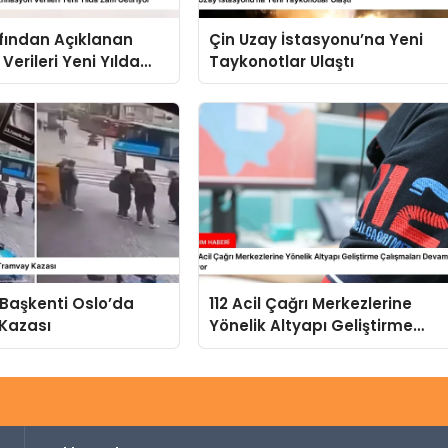
fından Açıklanan
Çin Uzay İstasyonu’na Yeni
Verileri Yeni Yılda
Taykonotlar Ulaştı
iyor
 Başkenti Oslo’da
112 Acil Çağrı Merkezlerine
Kazası
Yönelik Altyapı Geliştirme
Çalışmaları Devam Ediyor