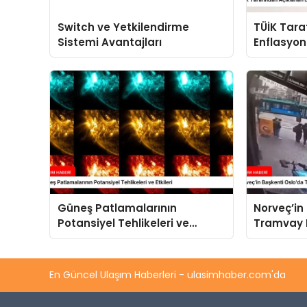
Switch ve Yetkilendirme
TÜİK Tara
Sistemi Avantajları
Enflasyon 
Zam Getir
Güneş Patlamalarının
Norveç’in
Potansiyel Tehlikeleri ve
Tramvay 
Etkileri
En Güncel Ulaşım Haberleri - ulasimhaber.com'da