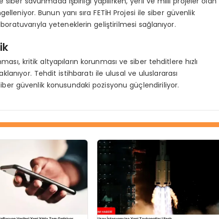
siber savunmada işbirliği yapılırken, yerli ve milli projeler olan
gelleniyor. Bunun yanı sıra FETİH Projesi ile siber güvenlik
boratuvarıyla yeteneklerin geliştirilmesi sağlanıyor.
ik
ası, kritik altyapıların korunması ve siber tehditlere hızlı
anıyor. Tehdit istihbaratı ile ulusal ve uluslararası
iber güvenlik konusundaki pozisyonu güçlendiriliyor.