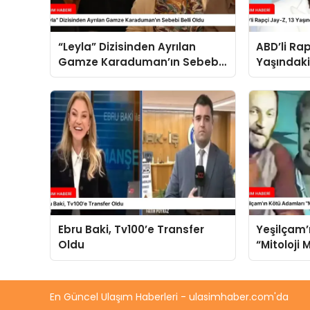
“Leyla” Dizisinden Ayrılan
ABD’li Rap
Gamze Karaduman’ın Sebebi
Yaşındaki
Belli Oldu
Tecavüzle
Ebru Baki, Tv100’e Transfer
Yeşilçam’
Oldu
“Mitoloji
Buluşuyor
En Güncel Ulaşım Haberleri - ulasimhaber.com'da