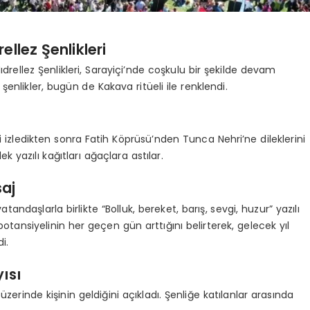
llez Şenlikleri
rellez Şenlikleri, Sarayiçi’nde coşkulu bir şekilde devam
enlikler, bugün de Kakava ritüeli ile renklendi.
i izledikten sonra Fatih Köprüsü’nden Tunca Nehri’ne dileklerini
lek yazılı kağıtları ağaçlara astılar.
saj
andaşlarla birlikte “Bolluk, bereket, barış, sevgi, huzur” yazılı
 potansiyelinin her geçen gün arttığını belirterek, gelecek yıl
i.
yısı
n üzerinde kişinin geldiğini açıkladı. Şenliğe katılanlar arasında