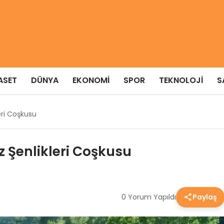
ASET
DÜNYA
EKONOMI
SPOR
TEKNOLOJI
S
eri Coşkusu
z Şenlikleri Coşkusu
0 Yorum Yapıldı
Paylaş