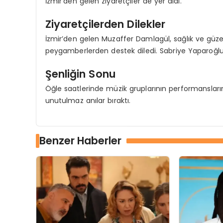
İzmir’den gelen ziyaretçiler de yer aldı.
Ziyaretçilerden Dilekler
İzmir’den gelen Muzaffer Damlagül, sağlık ve güzel b
peygamberlerden destek diledi. Sabriye Yaparoğlu ise 
Şenliğin Sonu
Öğle saatlerinde müzik gruplarının performansları
unutulmaz anılar bıraktı.
Benzer Haberler