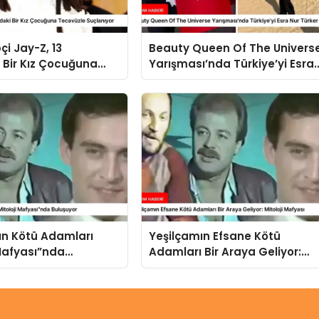
çi Jay-Z, 13
Beauty Queen Of The Univers
 Bir Kız Çocuğuna
Yarışması’nda Türkiye’yi Esra
 Suçlanıyor
Nur Türker Temsil Edecek
ın Kötü Adamları
Yeşilçamın Efsane Kötü
 Mafyası”nda
Adamları Bir Araya Geliyor:
Mitoloji Mafyası