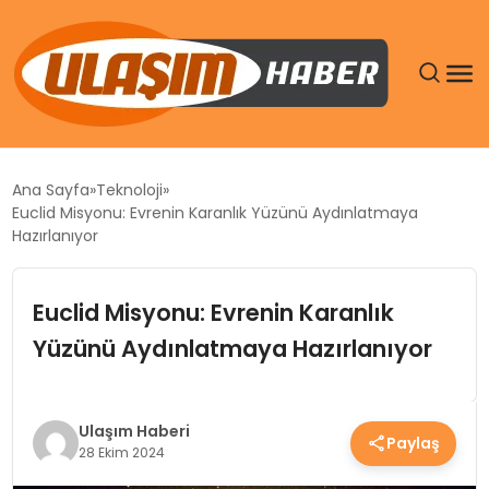
GÜNDEM
Ana Sayfa
Teknoloji
Euclid Misyonu: Evrenin Karanlık Yüzünü Aydınlatmaya
SIYASET
Hazırlanıyor
DÜNYA
Euclid Misyonu: Evrenin Karanlık
Yüzünü Aydınlatmaya Hazırlanıyor
EKONOMI
SPOR
Ulaşım Haberi
Paylaş
28 Ekim 2024
TEKNOLOJI