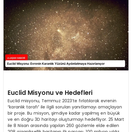
SAĞLIK
YAŞAM
Euclid Misyonu ve Hedefleri
Euclid misyonu, Temmuz 2023’te fırlatılarak evrenin
“karanlık tarafı” ile ilgili soruları yanıtlamayı amaçlayan
bir proje. Bu misyon, şimdiye kadar yapılmış en büyük
ve en doğru 3D haritayı oluşturmayı hedefliyor. 25 Mart
ile 8 Nisan arasında yapılan 260 gözlemle elde edilen
208 gigapiksellik haritanın ilk parçası, 100 milyon yıldız