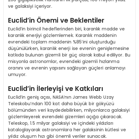
ve galaksiyi içeriyor.
Euclid’in Önemi ve Beklentiler
Euclid’in birincil hedeflerinden biri, karanlık madde ve
karanlık enerjiyi gözlemlemek. Karanlık maddenin
evrendeki toplam maddenin %85’ini oluşturduğu
düşünülürken, karanlık enerji ise evrenin genişlemesine
katkıda bulunan gizemli bir güç olarak kabul ediliyor. Bu
misyonla astronomlar, evrendeki gizemli hızlanma
oranını ve evrenin yapısını sağlayan güçleri anlamayı
umuyor.
Euclid’in İlerleyişi ve Katkıları
Euclid’in geniş açısı, NASA’nın James Webb Uzay
Teleskobu’ndan 100 kat daha büyük bir gökyüzü
bölümünden veri kaydedebilirken, milyonlarca galaksiyi
gözlemleyerek evrendeki gizemleri açığa çıkaracak.
Teleskop, 1.5 milyar galaksiyi ve içindeki yıldızları
kataloglayarak astronomlara her galaksinin kütlesi ve
yıldız oluşum hızı gibi önemli veriler sunacak.