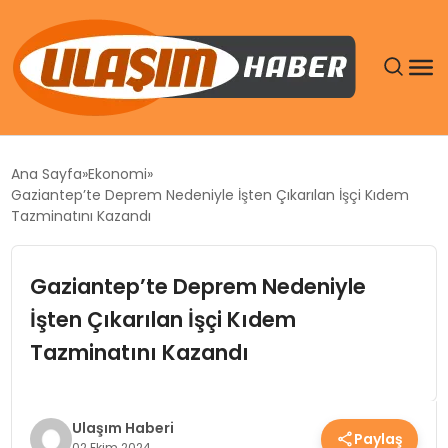
GÜNDEM
Ana Sayfa
Ekonomi
Gaziantep’te Deprem Nedeniyle İşten Çıkarılan İşçi Kıdem
SIYASET
Tazminatını Kazandı
DÜNYA
Gaziantep’te Deprem Nedeniyle
İşten Çıkarılan İşçi Kıdem
EKONOMI
Tazminatını Kazandı
SPOR
TEKNOLOJI
Ulaşım Haberi
Paylaş
02 Ekim 2024