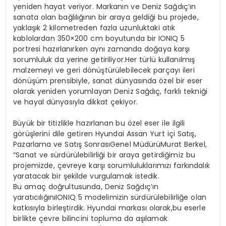
yeniden hayat veriyor. Markanın ve Deniz Sağdıç’ın
sanata olan bağlılığının bir araya geldiği bu projede,
yaklaşık 2 kilometreden fazla uzunluktaki atık
kablolardan 350×200 cm boyutunda bir IONIQ 5
portresi hazırlanırken aynı zamanda doğaya karşı
sorumluluk da yerine getiriliyor.Her türlü kullanılmış
malzemeyi ve geri dönüştürülebilecek parçayı ileri
dönüşüm prensibiyle, sanat dünyasında özel bir eser
olarak yeniden yorumlayan Deniz Sağdıç, farklı tekniği
ve hayal dünyasıyla dikkat çekiyor.
Büyük bir titizlikle hazırlanan bu özel eser ile ilgili
görüşlerini dile getiren Hyundai Assan Yurt içi Satış,
Pazarlama ve Satış SonrasıGenel MüdürüMurat Berkel,
“Sanat ve sürdürülebilirliği bir araya getirdiğimiz bu
projemizde, çevreye karşı sorumluluklarımızı farkındalık
yaratacak bir şekilde vurgulamak istedik.
Bu amaç doğrultusunda, Deniz Sağdıç’ın
yaratıcılığınıIONIQ 5 modelimizin sürdürülebilirliğe olan
katkısıyla birleştirdik. Hyundai markası olarak,bu eserle
birlikte çevre bilincini topluma da aşılamak