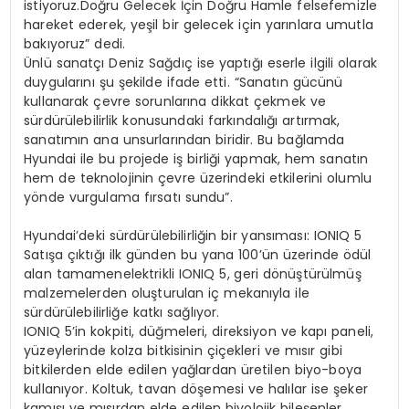
istiyoruz.Doğru Gelecek İçin Doğru Hamle felsefemizle
hareket ederek, yeşil bir gelecek için yarınlara umutla
bakıyoruz” dedi.
Ünlü sanatçı Deniz Sağdıç ise yaptığı eserle ilgili olarak
duygularını şu şekilde ifade etti. “Sanatın gücünü
kullanarak çevre sorunlarına dikkat çekmek ve
sürdürülebilirlik konusundaki farkındalığı artırmak,
sanatımın ana unsurlarından biridir. Bu bağlamda
Hyundai ile bu projede iş birliği yapmak, hem sanatın
hem de teknolojinin çevre üzerindeki etkilerini olumlu
yönde vurgulama fırsatı sundu”.
Hyundai’deki sürdürülebilirliğin bir yansıması: IONIQ 5
Satışa çıktığı ilk günden bu yana 100’ün üzerinde ödül
alan tamamenelektrikli IONIQ 5, geri dönüştürülmüş
malzemelerden oluşturulan iç mekanıyla ile
sürdürülebilirliğe katkı sağlıyor.
IONIQ 5’in kokpiti, düğmeleri, direksiyon ve kapı paneli,
yüzeylerinde kolza bitkisinin çiçekleri ve mısır gibi
bitkilerden elde edilen yağlardan üretilen biyo-boya
kullanıyor. Koltuk, tavan döşemesi ve halılar ise şeker
kamışı ve mısırdan elde edilen biyolojik bileşenler