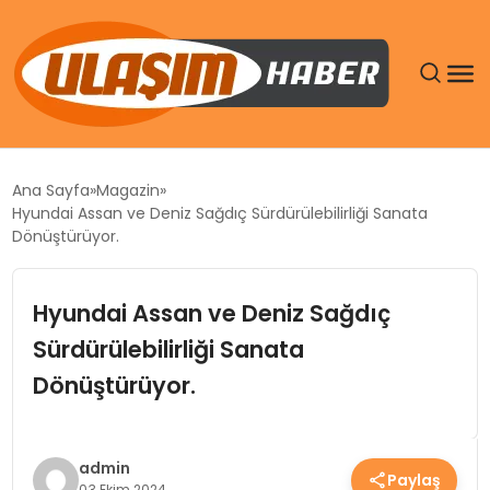
GÜNDEM
Ana Sayfa
Magazin
Hyundai Assan ve Deniz Sağdıç Sürdürülebilirliği Sanata
SIYASET
Dönüştürüyor.
DÜNYA
Hyundai Assan ve Deniz Sağdıç
Sürdürülebilirliği Sanata
EKONOMI
Dönüştürüyor.
SPOR
TEKNOLOJI
admin
Paylaş
03 Ekim 2024