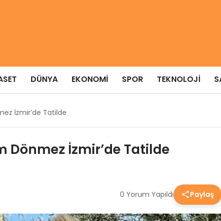
ASET
DÜNYA
EKONOMI
SPOR
TEKNOLOJI
S
z İzmir’de Tatilde
 Dönmez İzmir’de Tatilde
0 Yorum Yapıldı
Paylaş