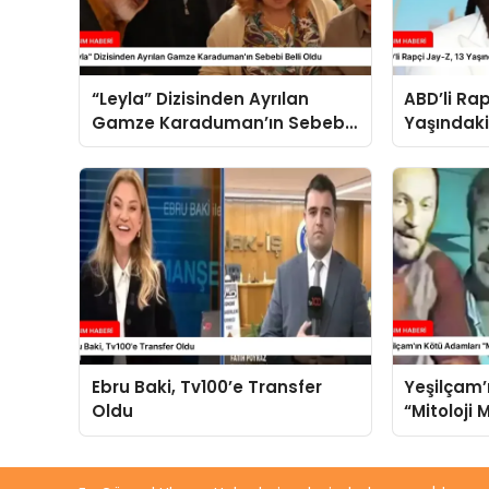
“Leyla” Dizisinden Ayrılan
ABD’li Rap
Gamze Karaduman’ın Sebebi
Yaşındaki
Belli Oldu
Tecavüzle
Ebru Baki, Tv100’e Transfer
Yeşilçam’
Oldu
“Mitoloji
Buluşuyor