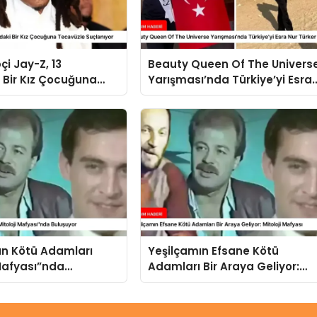
çi Jay-Z, 13
Beauty Queen Of The Univers
 Bir Kız Çocuğuna
Yarışması’nda Türkiye’yi Esra
 Suçlanıyor
Nur Türker Temsil Edecek
ın Kötü Adamları
Yeşilçamın Efsane Kötü
 Mafyası”nda
Adamları Bir Araya Geliyor:
Mitoloji Mafyası