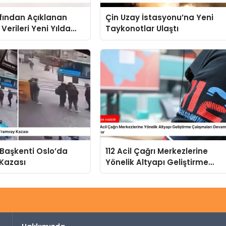
fından Açıklanan
Çin Uzay İstasyonu’na Yeni
Verileri Yeni Yılda
Taykonotlar Ulaştı
iyor
 Başkenti Oslo’da
112 Acil Çağrı Merkezlerine
Kazası
Yönelik Altyapı Geliştirme
Çalışmaları Devam Ediyor