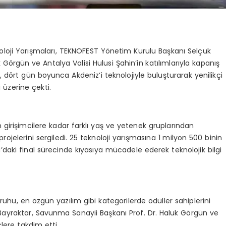
ji Yarışmaları, TEKNOFEST Yönetim Kurulu Başkanı Selçuk
Görgün ve Antalya Valisi Hulusi Şahin’in katılımlarıyla kapanış
u, dört gün boyunca Akdeniz’i teknolojiyle buluşturarak yenilikçi
 üzerine çekti.
irişimcilere kadar farklı yaş ve yetenek gruplarından
projelerini sergiledi. 25 teknoloji yarışmasına 1 milyon 500 binin
aki final sürecinde kıyasıya mücadele ederek teknolojik bilgi
uhu, en özgün yazılım gibi kategorilerde ödüller sahiplerini
ayraktar, Savunma Sanayii Başkanı Prof. Dr. Haluk Görgün ve
lere takdim etti.