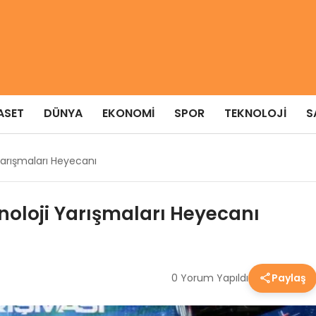
ASET
DÜNYA
EKONOMI
SPOR
TEKNOLOJI
S
arışmaları Heyecanı
oloji Yarışmaları Heyecanı
0 Yorum Yapıldı
Paylaş