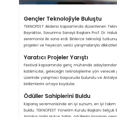
Gençler Teknolojiyle Buluştu
TEKNOFEST Akdeniz kapsamında düzenlenen Teknolo
Bayraktar, Savunma Sanayii Başkanı Prof. Dr. Haluk 
seremonisi ile sona erdi. Binlerce teknoloji tutkun
projeleri ve heyecan verici yarışmalarıyla dikkatleri
Yaratıcı Projeler Yarıştı
Festival kapsamında genç mühendis adaylarından g
katılımcılar, geleceğin teknolojilerine yön verecek 
üzerinde yarışmacı başvuruda bulundu ve Antalya’d
birikimlerini ortaya koydular.
Ödüller Sahiplerini Buldu
Kapanış seremonisinde en iyi sunum, en iyi takım r
buldu. TEKNOFEST Yönetim Kurulu Başkanı Selçuk B
Antalya Valisi Hulusi Şahin, ödüllerini kazanan genç