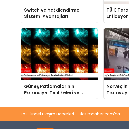
Switch ve Yetkilendirme
TÜİK Tara
Sistemi Avantajları
Enflasyon 
Zam Getir
Güneş Patlamalarının
Norveç’in
Potansiyel Tehlikeleri ve
Tramvay 
Etkileri
En Güncel Ulaşım Haberleri - ulasimhaber.com'da