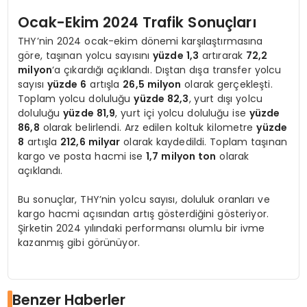
Ocak-Ekim 2024 Trafik Sonuçları
THY’nin 2024 ocak-ekim dönemi karşılaştırmasına
göre, taşınan yolcu sayısını
yüzde 1,3
artırarak
72,2
milyon
‘a çıkardığı açıklandı. Dıştan dışa transfer yolcu
sayısı
yüzde 6
artışla
26,5 milyon
olarak gerçekleşti.
Toplam yolcu doluluğu
yüzde 82,3
, yurt dışı yolcu
doluluğu
yüzde 81,9
, yurt içi yolcu doluluğu ise
yüzde
86,8
olarak belirlendi. Arz edilen koltuk kilometre
yüzde
8
artışla
212,6 milyar
olarak kaydedildi. Toplam taşınan
kargo ve posta hacmi ise
1,7 milyon ton
olarak
açıklandı.
Bu sonuçlar, THY’nin yolcu sayısı, doluluk oranları ve
kargo hacmi açısından artış gösterdiğini gösteriyor.
Şirketin 2024 yılındaki performansı olumlu bir ivme
kazanmış gibi görünüyor.
Benzer Haberler