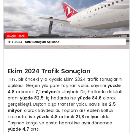
SAĞLIK
YAŞAM
Ekim 2024 Trafik Sonuçları
THY, bir önceki yıla kıyasla Ekim 2024 trafik sonuçlarını
açıkladı. Geçen yıla göre taşınan yolcu sayısını
yüzde
4,8
artırarak
7,1 milyon
‘a ulaştırdı. Dış hatlarda doluluk
oranı
yüzde 82,5
, iç hatlarda ise
yüzde 84,6
olarak
gerçekleşti. Dıştan dışa transfer yolcu sayısı ise
2,5
milyon
olarak kaydedildi. Toplam arz edilen koltuk
kilometre ise
yüzde 4,8
artarak
21,8 milyar
oldu.
Taşınan kargo ve posta hacmi ise aynı dönemde
yüzde 4,7
arttı.