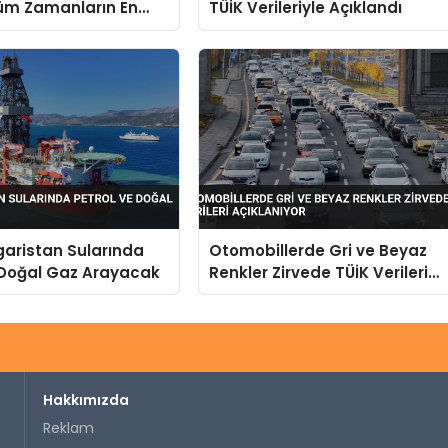
Tüm Zamanların En
TÜİK Verileriyle Açıklandı
mmuz Ayı Satışını
tirdi
aristan Sularında
Otomobillerde Gri ve Beyaz
 Doğal Gaz Arayacak
Renkler Zirvede TÜİK Verileri
Açıklanıyor
Hakkımızda
Reklam