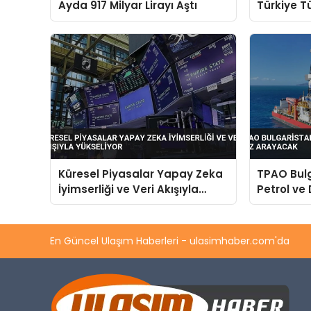
Ayda 917 Milyar Lirayı Aştı
Türkiye 
Yüksek Te
Gerçekleş
Küresel Piyasalar Yapay Zeka
TPAO Bulg
İyimserliği ve Veri Akışıyla
Petrol ve
Yükseliyor
En Güncel Ulaşım Haberleri - ulasimhaber.com'da