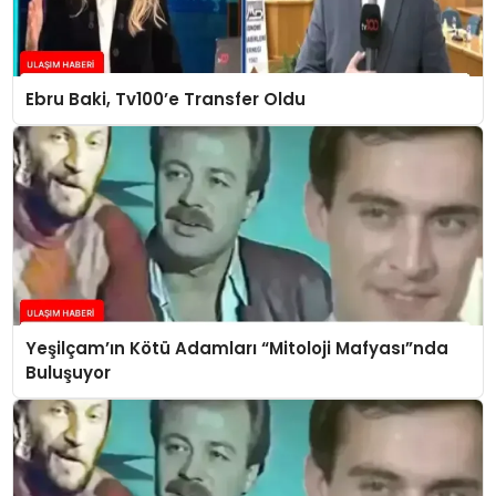
Ebru Baki, Tv100’e Transfer Oldu
Yeşilçam’ın Kötü Adamları “Mitoloji Mafyası”nda
Buluşuyor