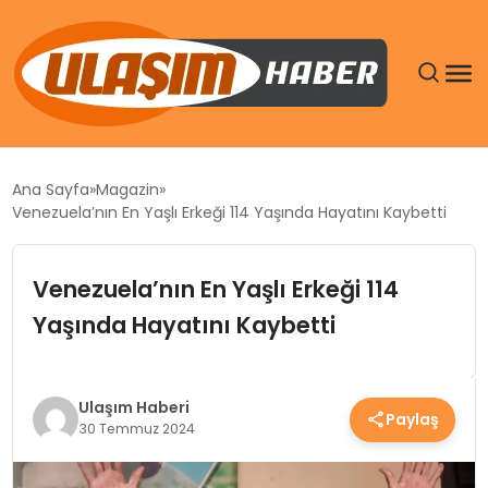
GÜNDEM
Ana Sayfa
Magazin
Venezuela’nın En Yaşlı Erkeği 114 Yaşında Hayatını Kaybetti
SIYASET
Venezuela’nın En Yaşlı Erkeği 114
DÜNYA
Yaşında Hayatını Kaybetti
EKONOMI
SPOR
Ulaşım Haberi
Paylaş
30 Temmuz 2024
TEKNOLOJI