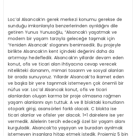
Loc’al Alsancak’ın gerek merkezi konumu gerekse de
sunduğu imkanlarıyla benzerlerinden ayrıldığını dile
getiren Yunus Yunusoğlu, “Alsancak’ı yaşatmak ve
modern bir yaşam tarzıyla geleceğe taşımak için
‘Yeniden Alsancak’ sloganını benimsedik. Bu projeyle
birlikte Alsancak’ın kent içindeki değerini daha da
artırmayı hedefledik. Alsancak’ın yıllardır devam eden
konut, ofis ve ticari alan ihtiyacına cevap verecek
nitelikteki donanım, mimari tasarım ve sosyal alanları
bir arada sunuyoruz. Yıllardır Alsancak’ta ikamet eden
ve başka bir yere taşınmak istemeyen çok önemli bir
nüfus var. Loc’al Alsancak konut, ofis ve ticari
alanlardan oluşan karma bir proje olmasına rağmen
yaşam alanlarını ayrı tuttuk. A ve B bloktaki konutların
otopark girişi, asansörleri farklı olacak. C blokta ise
ticari alanlar ve ofisler yer alacak. 1+1 dairelere ise yer
vermedik. Ailelerin tercih edeceği özel bir yaşam alanı
kurguladık. Alsancak’ta yaşayan ve buradan ayrılmak
istemeyen insanlara hitap etmek istedik. Projemiz 5 bin