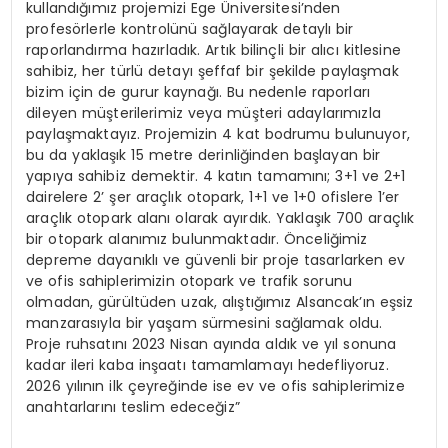
kullandığımız projemizi Ege Üniversitesi’nden
profesörlerle kontrolünü sağlayarak detaylı bir
raporlandırma hazırladık. Artık bilinçli bir alıcı kitlesine
sahibiz, her türlü detayı şeffaf bir şekilde paylaşmak
bizim için de gurur kaynağı. Bu nedenle raporları
dileyen müşterilerimiz veya müşteri adaylarımızla
paylaşmaktayız. Projemizin 4 kat bodrumu bulunuyor,
bu da yaklaşık 15 metre derinliğinden başlayan bir
yapıya sahibiz demektir. 4 katın tamamını; 3+1 ve 2+1
dairelere 2’ şer araçlık otopark, 1+1 ve 1+0 ofislere 1’er
araçlık otopark alanı olarak ayırdık. Yaklaşık 700 araçlık
bir otopark alanımız bulunmaktadır. Önceliğimiz
depreme dayanıklı ve güvenli bir proje tasarlarken ev
ve ofis sahiplerimizin otopark ve trafik sorunu
olmadan, gürültüden uzak, alıştığımız Alsancak’ın eşsiz
manzarasıyla bir yaşam sürmesini sağlamak oldu.
Proje ruhsatını 2023 Nisan ayında aldık ve yıl sonuna
kadar ileri kaba inşaatı tamamlamayı hedefliyoruz.
2026 yılının ilk çeyreğinde ise ev ve ofis sahiplerimize
anahtarlarını teslim edeceğiz”