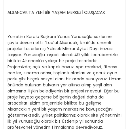
ALSANCAK’TA YENİ BİR YAŞAM MERKEZİ OLUŞACAK
Yönetim Kurulu Başkanı Yunus Yunusoğlu sözlerine
şöyle devam etti: “Loc’al Alsancak, İzmir’de önemli
projeler tasarlamış Yüksek Mimar Aykut Dayı imzası
taşıyor. Yunusoğlu İnşaat olarak 49 yıllık tecrübemizle
birlikte Alsancak’a yakışır bir proje tasarladık.
Projemizde; açık ve kapalı havuz, spa merkezi, fitness
center, sinema odası, toplantı alanları ve çocuk oyun
parkı gibi birçok sosyal alanı bir arada sunuyoruz. Liman
önünde bulunan bulvarın yer altına alınıp yeşil alan
olmasına ilişkin belediyenin bir projesi mevcut. Eğer bu
proje hayata geçerse bölgenin değeri daha da
artacaktır. Bizim projemizle birlikte bu gelişme
Alsancak’ın yeni bir yaşam merkezine kavuşacağını
göstermektedir. Şirket politikamız olarak site yönetimini
ilk yıl Yunusoğlu olarak biz üstlenip yıl sonunda
profesyonel yönetim firmalarına devrediyoruz.