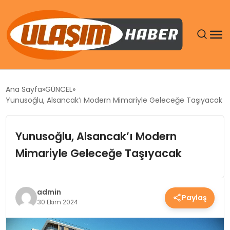
GÜNDEM
Ana Sayfa
GÜNCEL
Yunusoğlu, Alsancak’ı Modern Mimariyle Geleceğe Taşıyacak
SIYASET
Yunusoğlu, Alsancak’ı Modern
DÜNYA
Mimariyle Geleceğe Taşıyacak
EKONOMI
SPOR
admin
Paylaş
30 Ekim 2024
TEKNOLOJI